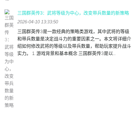
三国群英传3：武将等级为中心，改变带兵数量的新策略
2026-04-10 13:33:50
三国群英传3是一款经典的策略类游戏，其中武将的等级
和带兵数量是决定战斗力的重要因素之一。本文将详细介
绍如何修改武将的等级以及带兵数量，帮助玩家提升战斗
实力。 1. 游戏背景和基本概念 三国群英传3是以...