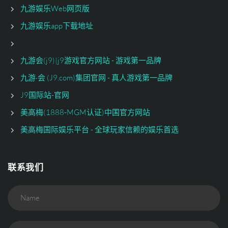
九游娱乐Web网页版
九游娱乐app下载地址
九游会(j9)|j9游戏官方网站 - 游戏第一品牌
九游·会 (J9.com)集团官网 - 真人游戏第一品牌
J9国际站-官网
美高梅(1888-MGM认证)中国官方网站
美高梅国际娱乐平台 - 全球玩家信赖的娱乐首选
联系我们
Name