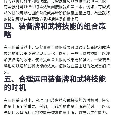
同的武将拥有不同的技能，有些技能可以直接恢复血量上限，
有些技能可以通过特殊效果间接恢复血量上限。例如，有些武
将的技能可以在出牌阶段或弃牌阶段恢复血量上限，有些武将
的技能可以在杀死敌方武将后恢复血量上限。
四、装备牌和武将技能的组合策
略
在三国杀游戏中，恢复血量上限的效果可以通过装备牌和武将
技能的组合策略来实现最大化。例如，一些武将的技能可以增
加装备牌的效果，使恢复血量上限的效果更加强大。一些装备
牌也可以增加武将技能的效果，使恢复血量上限的效果更加持
久。
五、合理运用装备牌和武将技能
的时机
在三国杀游戏中，合理运用装备牌和武将技能的时机对于恢复
血量上限至关重要。例如，当武将的血量上限较低时，可以优
先使用装备牌和武将技能来恢复血量上限，以提高生存能力。