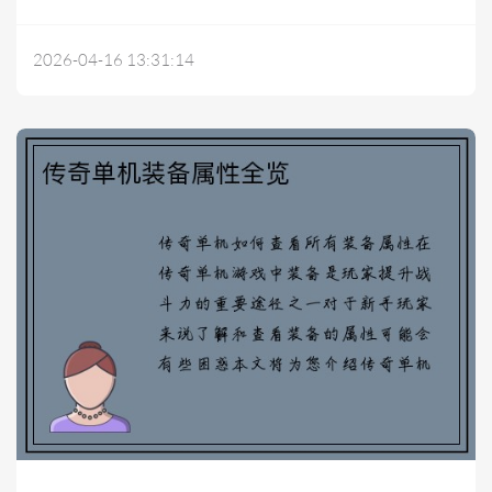
2026-04-16 13:31:14