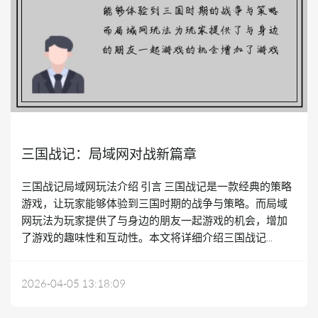
三国战记：局域网对战新篇章
三国战记局域网玩法介绍 引言 三国战记是一款经典的策略
游戏，让玩家能够体验到三国时期的战争与策略。而局域
网玩法为玩家提供了与身边的朋友一起游戏的机会，增加
了游戏的趣味性和互动性。本文将详细介绍三国战记...
2026-04-05 13:18:09