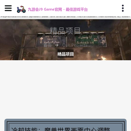
精品项目
Search...
首页
Our Projects