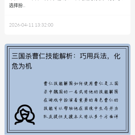
选择扮...
2026-04-11 13:32:00