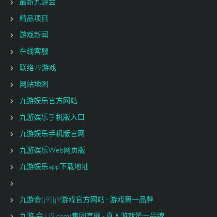
最新九游会
精品项目
游戏新闻
在线客服
联络J9游戏
网站地图
九游娱乐官方网站
九游娱乐手机版入口
九游娱乐手机版官网
九游娱乐Web网页版
九游娱乐app下载地址
九游会(j9)|j9游戏官方网站 - 游戏第一品牌
九游·会 (J9.com)集团官网 - 真人游戏第一品牌