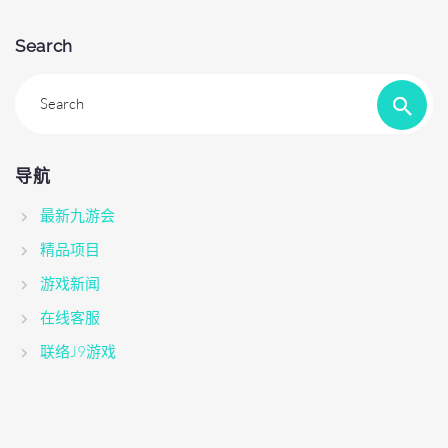
Search
Search
导航
最新九游会
精品项目
游戏新闻
在线客服
联络J9游戏