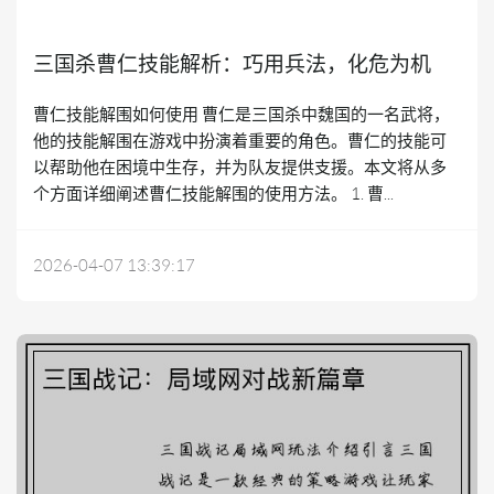
三国杀曹仁技能解析：巧用兵法，化危为机
曹仁技能解围如何使用 曹仁是三国杀中魏国的一名武将，
他的技能解围在游戏中扮演着重要的角色。曹仁的技能可
以帮助他在困境中生存，并为队友提供支援。本文将从多
个方面详细阐述曹仁技能解围的使用方法。 1. 曹...
2026-04-07 13:39:17