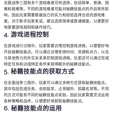
全面战争三国有多个游戏难度可供选择，包括简单、普通、困
难和极难等。不同的游戏难度可能对秘籍技能点的开启有所影
响，因此玩家需要根据自己的实力和经验选择合适的游戏难
度。对于新手玩家来说，建议选择简单或普通难度，以便更好
地掌握游戏规则和操作技巧。
4. 游戏进程控制
在游戏进行过程中，玩家需要合理控制游戏进程，以便更好地
开启秘籍技能点。可以通过合理安排时间、资源和兵力，以及
与其他势力的外交关系来控制游戏进程。玩家还可以通过完成
特定任务和达成特定条件来获得额外的秘籍技能点。
5. 秘籍技能点的获取方式
在全面战争三国中，玩家可以通过多种方式获取秘籍技能点。
其中包括完成任务、击败敌军、占领城市、招募名将等。不同
的方式可能有不同的秘籍技能点奖励，因此玩家需要灵活运用
各种策略和战术，以便更好地获取秘籍技能点。
6. 秘籍技能点的运用