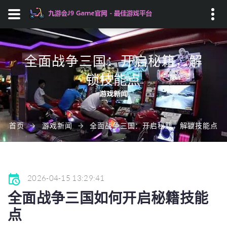
Search...
全面战争三国：开启秘籍，解
锁技能点
首页
游戏新闻
全面战争三国：开启秘籍，解锁技能点
2026-04-15 13:29:41
全面战争三国如何开启秘籍技能
点