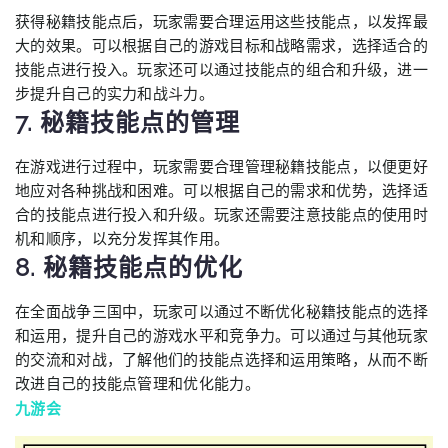
获得秘籍技能点后，玩家需要合理运用这些技能点，以发挥最
大的效果。可以根据自己的游戏目标和战略需求，选择适合的
技能点进行投入。玩家还可以通过技能点的组合和升级，进一
步提升自己的实力和战斗力。
7. 秘籍技能点的管理
在游戏进行过程中，玩家需要合理管理秘籍技能点，以便更好
地应对各种挑战和困难。可以根据自己的需求和优势，选择适
合的技能点进行投入和升级。玩家还需要注意技能点的使用时
机和顺序，以充分发挥其作用。
8. 秘籍技能点的优化
在全面战争三国中，玩家可以通过不断优化秘籍技能点的选择
和运用，提升自己的游戏水平和竞争力。可以通过与其他玩家
的交流和对战，了解他们的技能点选择和运用策略，从而不断
改进自己的技能点管理和优化能力。
九游会