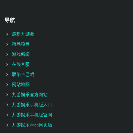
导航
最新九游会
精品项目
游戏新闻
在线客服
联络J9游戏
网站地图
九游娱乐官方网站
九游娱乐手机版入口
九游娱乐手机版官网
九游娱乐Web网页版