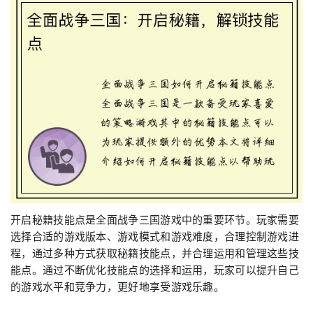
开启秘籍技能点是全面战争三国游戏中的重要环节。玩家需要
选择合适的游戏版本、游戏模式和游戏难度，合理控制游戏进
程，通过多种方式获取秘籍技能点，并合理运用和管理这些技
能点。通过不断优化技能点的选择和运用，玩家可以提升自己
的游戏水平和竞争力，更好地享受游戏乐趣。