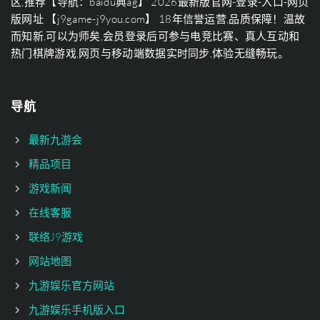
区,推荐【导航：baidu典ag】 2026最新版官网-登录-入口-网页
版网址 【j9game-j9you.com】 18年信誉运营,品质保障！温故
而知新,可以为师矣,会员登录后可参与电竞比赛、真人互动和
热门棋牌游戏,网页与移动端数据实时同步,体验无缝畅玩。
导航
最新九游会
精品项目
游戏新闻
在线客服
联络J9游戏
网站地图
九游娱乐官方网站
九游娱乐手机版入口